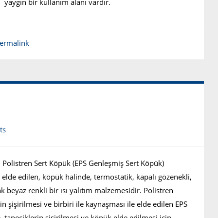
yaygın bir kullanım alanı vardır.
ermalink
ts
Polistren Sert Köpük (EPS Genleşmiş Sert Köpük)
 elde edilen, köpük halinde, termostatik, kapalı gözenekli,
ak beyaz renkli bir ısı yalıtım malzemesidir. Polistren
in şişirilmesi ve birbiri ile kaynaşması ile elde edilen EPS
 taneciklerin şişirilmesi ve köpük elde edilmesi için