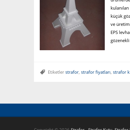
kulanılan
küçük göz
ve üretimi
EPS levha
gözenekli
Etiketler
strafor
,
strafor fiyatları
,
strafor 
Copyright © 2026
Strafor - Strafor Kutu, Strafor