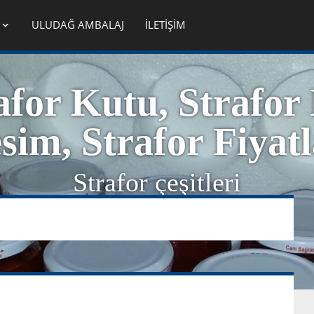
ULUDAĞ AMBALAJ
İLETİŞİM
afor Kutu, Strafor
sim, Strafor Fiyatl
Strafor çeşitleri