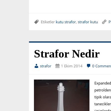
Etiketler
kutu strafor
,
strafor kutu
P
Strafor Nedir
strafor
1 Ekim 2014
0 Commen
Expanded 
petrolden
tipik olar
tanecikler
ürünlerde,